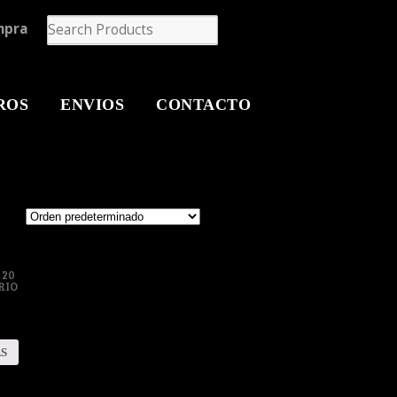
mpra
ROS
ENVIOS
CONTACTO
 20
RIO
0
S