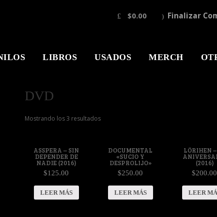
$0.00
Finalizar Co
NILOS
LIBROS
USADOS
MERCH
OT
DVD
Mostrando los 3 resultados
ASSPERA – SIN
DOCUMENTAL
LÖRIHEN –
DEPENDER DE
«SUCIO Y
ANIVERSA
NADIE (2016)
DESPROLIJO»
(2016)
$125.00
$250.00
$200.0
LEER MÁS
LEER MÁS
LEER MÁ