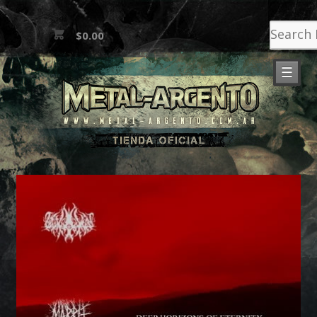
$0.00
☰