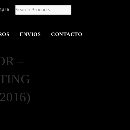
mpra
ROS
ENVIOS
CONTACTO
OR –
TING
2016)