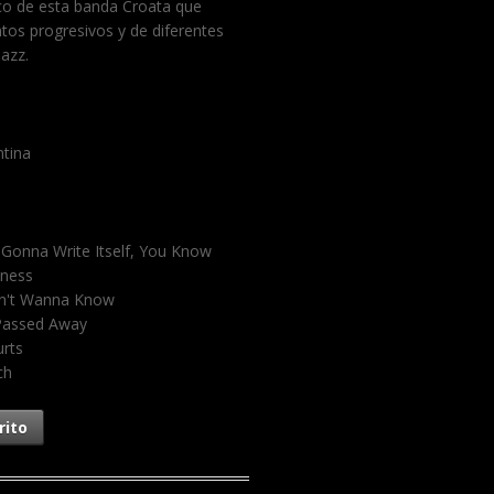
ico de esta banda Croata que
tos progresivos y de diferentes
jazz.
ntina
Gonna Write Itself, You Know
iness
on't Wanna Know
 Passed Away
urts
ch
rito