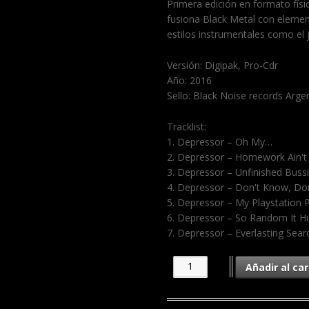
Primera edición en formato fís
fusiona Black Metal con elemen
estilos instrumentales como el 
Versión: Digipak, Pro-Cdr
Año: 2016
Sello: Black Noise records Arge
Tracklist:
1. Depressor – Oh My…
2. Depressor – Homework Ain't 
3. Depressor – Unfinished Buss
4. Depressor – Don't Know, D
5. Depressor – My Playstation
6. Depressor – So Random It H
7. Depressor – Everlasting Sear
Añadir al car