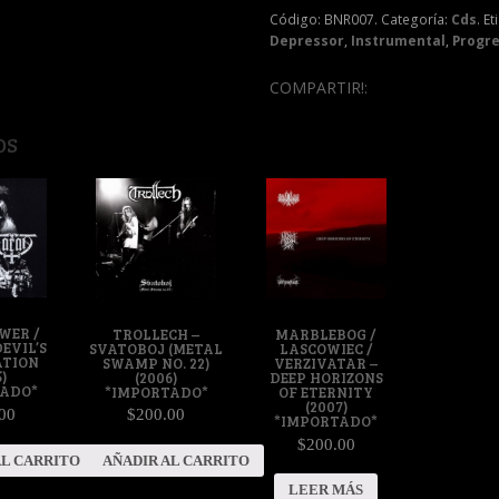
Código:
BNR007
.
Categoría:
Cds
.
Et
Depressor
,
Instrumental
,
Progre
COMPARTIR!:
OS
WER /
TROLLECH –
MARBLEBOG /
EVIL’S
SVATOBOJ (METAL
LASCOWIEC /
ATION
SWAMP NO. 22)
VERZIVATAR –
)
(2006)
DEEP HORIZONS
TADO*
*IMPORTADO*
OF ETERNITY
(2007)
00
$200.00
*IMPORTADO*
$200.00
AL CARRITO
AÑADIR AL CARRITO
LEER MÁS