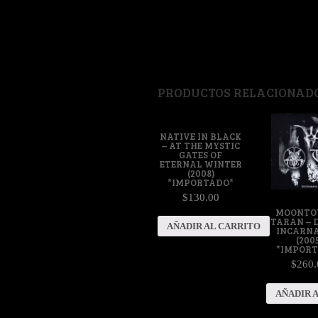
PRODUCTOS RELACIONAD
NATIVE IN BLACK
– AT THE MYSTIC
GATES OF
ETERNAL WINTER
(2008)
*IMPORTADO*
$130.00
MOONTO
TARAN – D
AÑADIR AL CARRITO
INCARN
(2005
*IMPOR
$260.
AÑADIR 