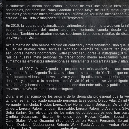
Inicialmente, el medio nace como un canal de YouTube con la idea de p
nacionales, por parte de Pablo Gándara. Desde Mayo de 2007, Metal-Argent
recitales y ha subido miles de videos a su cuenta de YouTube, alcanzando a l
cifra de 12.661.096 visitas con 9.113 suscriptores.
En 2010, la idea se profesionaliza convirtiéndose en la primera web con la 
sobre las bandas del under argentino, teniendo cuenta desde la bi
etcétera. También se añaden nuevas secciones tales como: reseñas de disc
en vivo y entrevistas.
Actualmente no sólo hemos crecido en cantidad y profesionalismo, sino que
al uso de nuevas redes sociales. Por eso, además de nuestra fan pag
seguidores) hemos incorporado Twitter (2.592 seguidores) e Instagram (10 mi
raíz de nuestra meta personal de crecer como medio re-editamos nuest
sumamos las entrevistas internacionales, únicamente a los artistas que visitan 
Durante el 2017, Metal-Argento se propone ser más audiovisual que nun
seguidores Metal-Argento Tv. Una sección en su canal de YouTube que no 
mencionados videos de shows en vivo y videoclip oficiales sino que incorpor
después y debido a la pandemia del Covid-19 el medio se vio obligado
plataformas y formatos para mantener la conexión entre artistas y público cre
en vivos a través de la red social Instagram.
Durante el transcurso de los años y de la demanda profesional que la web
también se ha modificado pasando personas tales como: Diego Vilar, David C
Fernando Tranchida, Nicolás López, Ariel Flomenbaum, Sebastián De La Sier
Undery, Lorena Palomino, Juan Baracaldo, Lorena Palomino, Alejandra Silv
Sofia Burtnik. Sin olvidarnos de los miles de colaboradores que han pas
Cynthia Zelarayan, Nicolás Giménez, Leo Rocca, Carlos Bobadilla,
Caro Staley, Victor Guagnini (
Buenos Aires en Foco), Fernando Serani
Martin Darksoul (Jedbangers), Roberto Wolk, Paula Andersen, Ambar Violet
Ledesma, Los Guardianes Ciegos, entre otros.