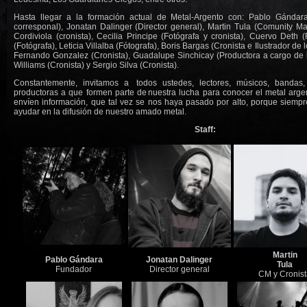
Hasta llegar a la formación actual de Metal-Argento con: Pablo Gándara
corresponal), Jonatan Dalinger (Director general), Martin Tula (Comunity Ma
Cordiviola (cronista), Cecilia Principe (Fotógrafa y cronista), Cuervo Deth 
(Fotógrafa), Leticia Villalba (Fótografa), Boris Bargas (Cronista e Ilustrador de l
Fernando Gonzalez (Cronista), Guadalupe Sinchicay (Productora a cargo de l
Williams (Cronista) y Sergio Silva (Cronista).
Constantemente, invitamos a todos ustedes, lectores, músicos, bandas
productoras a que formen parte de nuestra lucha para conocer el metal arg
envíen información, que tal vez se nos haya pasado por alto, porque siemp
ayudar en la difusión de nuestro amado metal.
Staff:
Martin
Pablo Gándara
Jonatan Dalinger
Tula
Fundador
Director general
CM y Cronis