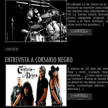
El sábado 12 de marzo en el T
músicos se reunirán para reali
las bandas más importantes p
V8 La banda estará forma
(único integrante original)
Yañez y el Tano Romano. Ju
show único los grandes […]
COMPARTIR!:
ENTREVISTA A CORSARIO NEGRO
A menos de 20 dias del sho
Fear y Anvil, Corsario Ne
entrevista… ·¿Como nació la 
su nombre? Forme la banda fi
su debut en las tablas sacamos
llamo «cronologia eterna»,
telonear […]