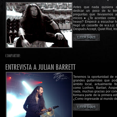
Antes que nada quisiera 
dedicar un poco de tu ti
preguntas que llevaremos 
inicios ● ¿Te acordas como
heavy? Empecé a escuchar h
llegó un cassette de w.a.s.p: 
Después Accept, Quiet Riot, Ir
COMPARTIR!:
ENTREVISTA A JULIAN BARRETT
Tenemos la oportunidad de en
grandes guitarristas que po
ámbito local, actualmente 
como Lorihen, Barilari, Assp
nada, muchas gracias por con
formara parte de la primera ed
¿Como ingresaste al mundo de