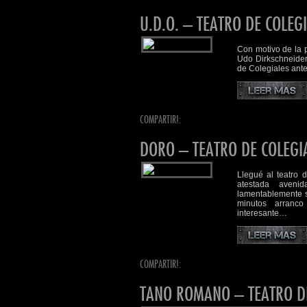
U.D.O. – TEATRO DE COLEG
Con motivo de la 
Udo Dirkschneider
de Colegiales ante
COMPARTIR!:
DORO – TEATRO DE COLEGI
Llegué al teatro 
atestada aveni
lamentablemente s
minutos arranc
interesante…
COMPARTIR!:
TANO ROMANO – TEATRO DE