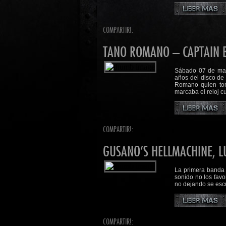
COMPARTIR!:
TANO ROMANO – CAPTAIN B
Sábado 07 de mayo
años del disco de
Romano quien tom
marcaba el reloj c
COMPARTIR!:
GUSANO’S HELLMACHINE, LU
La primera banda 
sonido no los favo
no dejando se esc
COMPARTIR!: