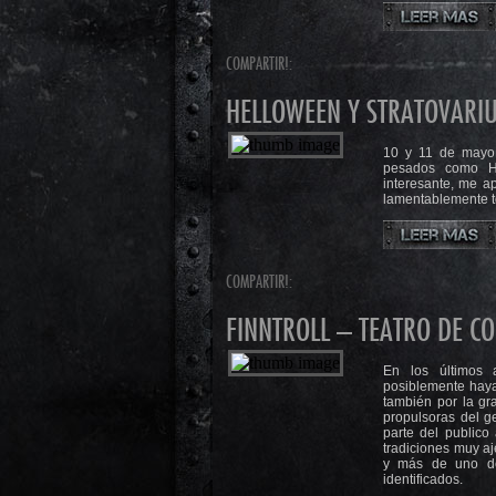
COMPARTIR!:
HELLOWEEN Y STRATOVARIU
10 y 11 de mayo 
pesados como He
interesante, me a
lamentablemente to
COMPARTIR!:
FINNTROLL – TEATRO DE CO
En los últimos 
posiblemente haya
también por la gr
propulsoras del g
parte del publico
tradiciones muy a
y más de uno de
identificados.