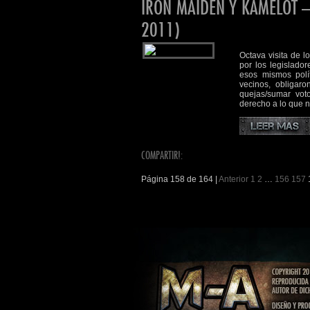
IRON MAIDEN Y KAMELOT – 
2011)
Octava visita de 
por los legislador
esos mismos polí
vecinos, obligaro
quejas/sumar voto
derecho a lo que 
COMPARTIR!:
Página 158 de 164 |
Anterior
1
2
…
156
157